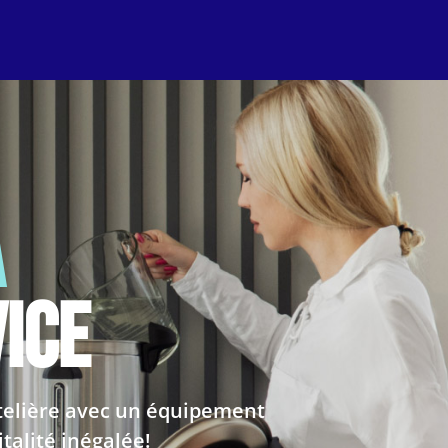
à
ice
ôtelière avec un équipement
talité inégalée!