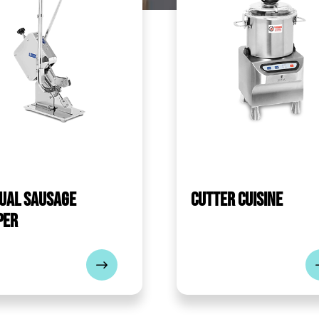
ual sausage
Cutter cuisine
per