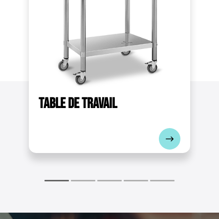
Dimensions de l'étagère supérieure [cm]
150 x 60
Distance entre plateaux [cm]
40
Max. charge de l'étagère inférieure [kg]
100
Max. charge de l'étagère supérieure [kg]
Table de travail
150
Nombre d'étagères
2
Relevé
Non
Capacité portante totale [kg]
295
Diamètre poteau debout [mm]