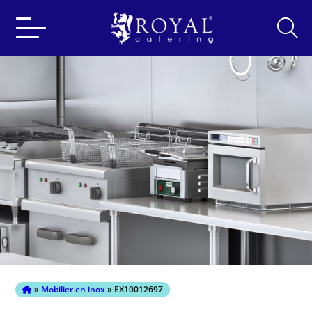
Search
for:
»
Mobilier en inox
» EX10012697