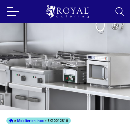
Search
for:
»
Mobilier en inox
» EX10012816