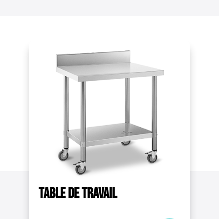
Acier inoxydable
Distance entre plateaux [cm]
53
Max. charge de l'étagère inférieure [kg]
60
Relevé
Non
Dimensions (LxlxH)
90 x 60 x 85 cm
Poids d'expédition
19,1 kg
Dimensions étagère inférieure [cm]
Table de travail
78 x 48
Épaisseur du matériau [mm]