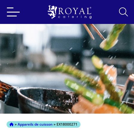
Search
for:
»
Appareils de cuisson
» EX18000271