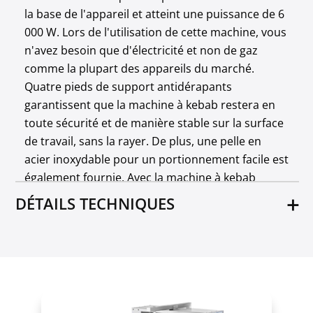
la base de l'appareil et atteint une puissance de 6
000 W. Lors de l'utilisation de cette machine, vous
n'avez besoin que d'électricité et non de gaz
comme la plupart des appareils du marché.
Quatre pieds de support antidérapants
garantissent que la machine à kebab restera en
toute sécurité et de manière stable sur la surface
de travail, sans la rayer. De plus, une pelle en
acier inoxydable pour un portionnement facile est
également fournie. Avec la machine à kebab
électrique, vous pouvez couper la viande tranche
DÉTAILS TECHNIQUES
par tranche avec précision et sans effort
directement à la broche. Le tout à une vitesse de
Modèle
3 200 tr/min ! La lame a un diamètre de 10 cm et
RCEK-SET1
est également en acier inoxydable de haute
Numéro d'article
qualité. De plus, le capot de protection de la lame
18000271
augmente votre sécurité lors de la coupe. Selon