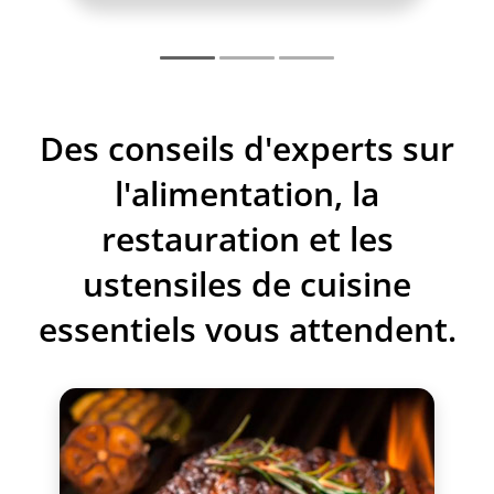
paquet de livraison
Cave à vin RCWI-6G
6 inserts
Manuel d'instructions
Manuel technique
Des conseils d'experts sur
Téléchargement PDF
l'alimentation, la
restauration et les
ustensiles de cuisine
essentiels vous attendent.