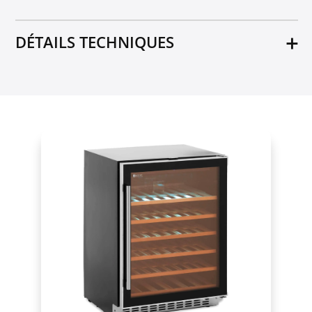
DÉTAILS TECHNIQUES
Matériel
Verre trempé
Acier revêtu de poudre
PS
Classe climatique
N, ST
Pieds réglables
Oui
AEC (consommation d'énergie annuelle) [kWh]
148
Capacité [l]
135