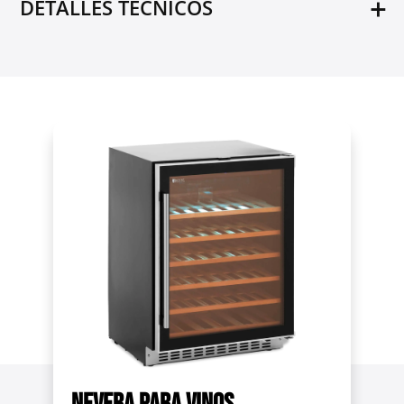
DETALLES TÉCNICOS
Material
Cristal templado
Acero con recubrimiento de polvo
PS
Clase climática
N, ST
Pies ajustables
Sí
AEC (Consumo anual de energía) [kWh]
148
Capacidad [l]
135
Color
Negro