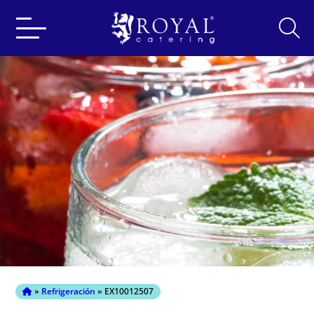
Search
for:
»
Refrigeración
» EX10012507