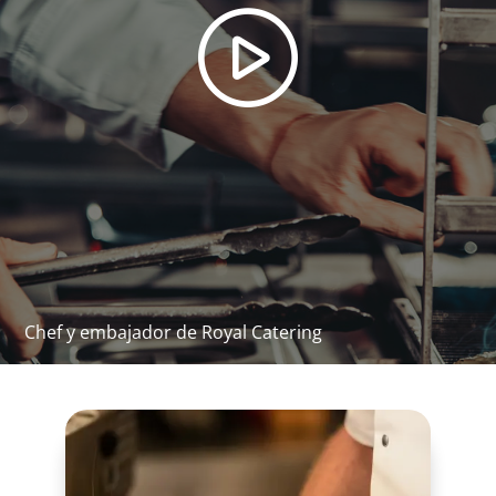
230
Potencia [W]
84
Corriente nominal [A]
0.36
Refrigerante - Agente refrigerante
R600a
Gama de temperaturas [°C]
5 - 22
Potencia sonora [dB]
Chef y embajador de Royal Catering
46
Llave de repuesto
No
Tipo de instalación
Independiente