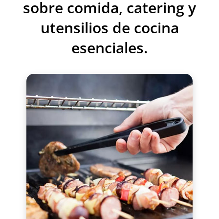
6 insertos
sobre comida, catering y
Manual de instrucciones
utensilios de cocina
Técnico - manual
esenciales.
Descargar PDF