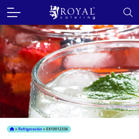
Search
for:
»
Refrigeración
» EX10012336