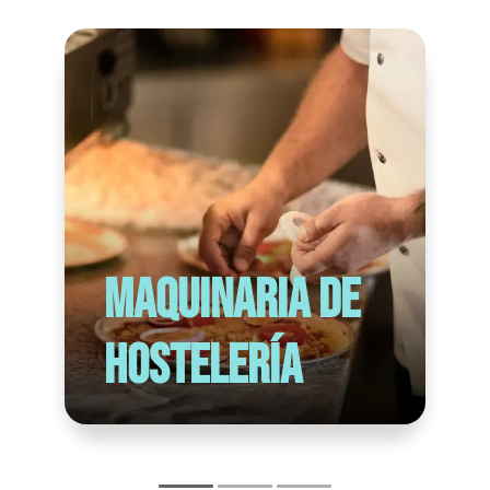
36,5 kg
Paquete de entrega
Arcón congelador RCFZ-155
2 cestas
2 llaves
Manual de instrucciones
Maquinaria de
hostelería