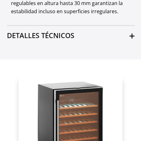
regulables en altura hasta 30 mm garantizan la
estabilidad incluso en superficies irregulares.
DETALLES TÉCNICOS
AEC (Consumo anual de energía) [kWh]
203
Capacidad [l]
148
Color
Blanco
Temperatura de refrigeración [°C]
-25 a -18
Clase de energía
F