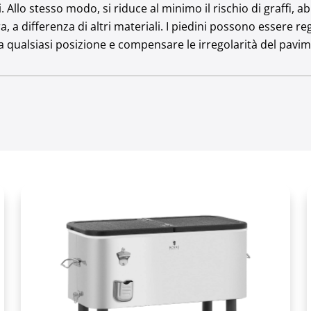
. Allo stesso modo, si riduce al minimo il rischio di graffi, a
ra, a differenza di altri materiali. I piedini possono essere r
 a qualsiasi posizione e compensare le irregolarità del pavi
Vetro temperato
Acciaio verniciato a polvere
PS
N, ST
Sì
 annuo) [kWh]
148
135
Nero
Argento metallizzato