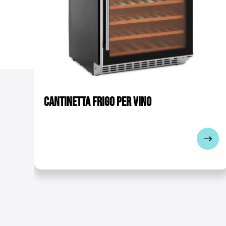
Classe energetica
Regolazione dei piedi [mm
Blocco
Cavo di alimentazione [m]
Numero di inserti [pz]
Cantinetta frigo per vino
Dimensioni dei ripiani [cm
Tensione [V]
Potenza [W]
Corrente nominale [A]
Refrigerante - Agente refr
Intervallo di temperatura 
Potenza sonora [dB]