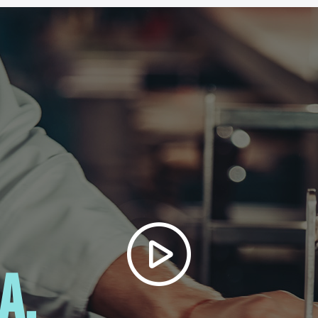
No
A libera installazione
Porta a battente
LED
61 x 60 x 81,5 cm
47,5 kg
(LxLxH)
66 x 65 x 89 cm
53,8 kg
Frigorifero per vino RCWI-6G
6 inserti
Manuale di istruzioni
a,
Scaricamento PDF