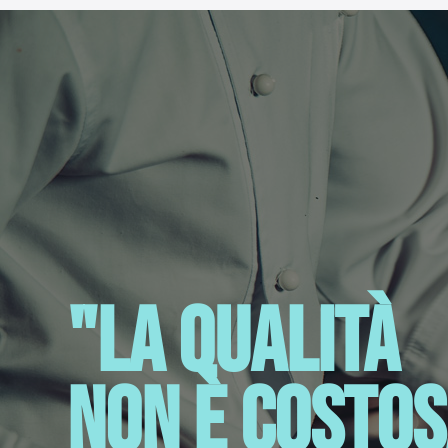
Chiave di ricambio
Tipo di installazione
Tipo di porte
Tipo di illuminazione
Dimensioni (LxLxH)
Peso
Dimensioni di spedizione 
Peso di spedizione
"La qualità
Pacchetto di consegna
non è costos
Tecnico - manuale