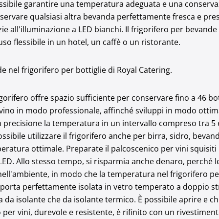
 possibile garantire una temperatura adeguata e una conserva
servare qualsiasi altra bevanda perfettamente fresca e pre
e all'illuminazione a LED bianchi. Il frigorifero per bevande 
uso flessibile in un hotel, un caffè o un ristorante.
 nel frigorifero per bottiglie di Royal Catering.
igorifero offre spazio sufficiente per conservare fino a 46 botti
ino in modo professionale, affinché sviluppi in modo ottimal
 precisione la temperatura in un intervallo compreso tra 5 e
ssibile utilizzare il frigorifero anche per birra, sidro, bevan
atura ottimale. Preparate il palcoscenico per vini squisiti 
a LED. Allo stesso tempo, si risparmia anche denaro, perché 
ll'ambiente, in modo che la temperatura nel frigorifero per 
 porta perfettamente isolata in vetro temperato a doppio stra
ia da isolante che da isolante termico. È possibile aprire e 
 per vini, durevole e resistente, è rifinito con un rivestime