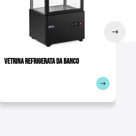
Vetrina refrigerata da banco
Ve
pa