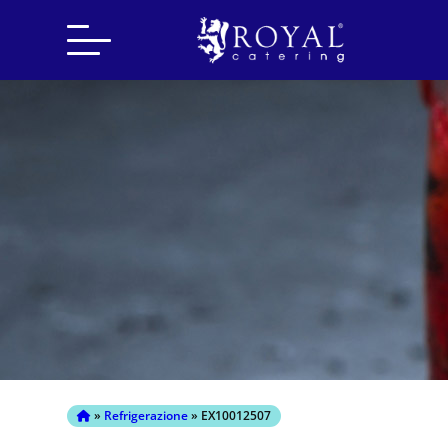
Search
for:
»
Refrigerazione
» EX10012507