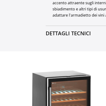
accento attraente sugli interni
sbiadimento e altri tipi di usu
adattare l'armadietto dei vini
DETTAGLI TECNICI
Materiale
Classe climatica
Piedini regolabili
AEC (Consumo energetico
Capacità [l]
Colore