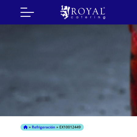
Search
for:
»
Refrigeración
» EX10012449