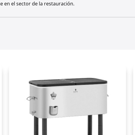
 en el sector de la restauración.
Plástico, cristal templado
58
Negro
ión [°C]
0 - 12
B
1.5
es [cm]
38.5 x 32.5
230
210