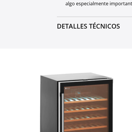
algo especialmente importante
DETALLES TÉCNICOS
Material
Capacidad [l]
Color
Temperatura de refrigerac
Clase de energía
Cable de alimentación [m]
Dimensiones de los estant
Tensión [V]
Potencia [W]