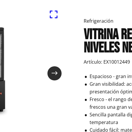
Refrigeración
Vitrina R
niveles n
Artículo: EX10012449
Espacioso - gran in
Gran visibilidad: a
presentación ópti
Fresco - el rango 
frescos una gran v
Sencilla pantalla d
temperatura
Cuidado fácil: mater