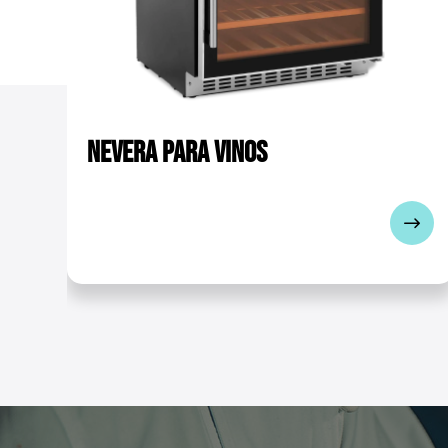
Refrigerante - Agente refr
Potencia sonora [dB]
Dimensiones (LxAxA)
Peso
Nevera para vinos
Dimensiones de envío (Lx
Peso del envío
Paquete de entrega
Técnico - manual