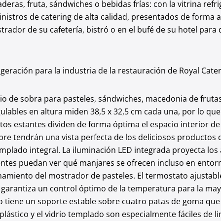
aderas, fruta, sándwiches o bebidas frías: con la vitrina re
nistros de catering de alta calidad, presentados de forma a
strador de su cafetería, bistró o en el bufé de su hotel par
geración para la industria de la restauración de Royal Cate
cio de sobra para pasteles, sándwiches, macedonia de frutas
egulables en altura miden 38,5 x 32,5 cm cada una, por lo q
stos estantes dividen de forma óptima el espacio interior d
mpre tendrán una vista perfecta de los deliciosos productos 
emplado integral. La iluminación LED integrada proyecta los
entes puedan ver qué manjares se ofrecen incluso en entor
onamiento del mostrador de pasteles. El termostato ajustabl
 garantiza un control óptimo de la temperatura para la may
o tiene un soporte estable sobre cuatro patas de goma que
lástico y el vidrio templado son especialmente fáciles de lim