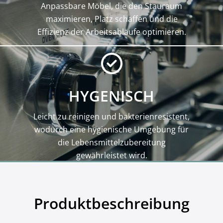
Anpassbare Möbel, die den Stauraum
maximieren, Platz schaffen und die
Effizienz der Arbeitsabläufe optimieren.
HYGENISCH
Leicht zu reinigen und bakterienresistent,
wodurch eine hygienische Umgebung für
die Lebensmittelzubereitung
gewährleistet wird.
Produktbeschreibung