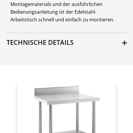
Montagematerials und der ausführlichen
Bedienungsanleitung ist der Edelstahl-
Arbeitstisch schnell und einfach zu montieren.
TECHNISCHE DETAILS
Material
Edelstahl
Maße unteres Regal [cm]
146 x 56
Verstellbare Füße
NEIN
Maße oberes Regal [cm]
150 x 60
Abstand zwischen den Tabletts [cm]