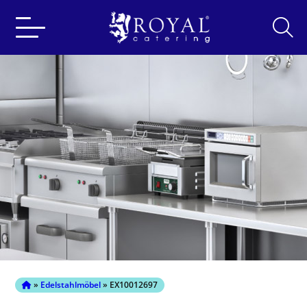
Search
for:
»
Edelstahlmöbel
» EX10012697