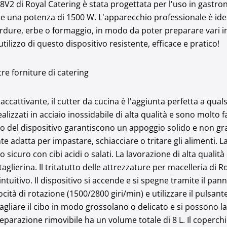
-8V2 di Royal Catering è stata progettata per l'uso in gastr
e una potenza di 1500 W. L'apparecchio professionale è ide
rdure, erbe o formaggio, in modo da poter preparare vari in
utilizzo di questo dispositivo resistente, efficace e pratico!
tre forniture di catering
accattivante, il cutter da cucina è l'aggiunta perfetta a qua
alizzati in acciaio inossidabile di alta qualità e sono molto f
 del dispositivo garantiscono un appoggio solido e non graff
e adatta per impastare, schiacciare o tritare gli alimenti. La
 sicuro con cibi acidi o salati. La lavorazione di alta qualità
aglierina. Il tritatutto delle attrezzature per macelleria di 
ntuitivo. Il dispositivo si accende e si spegne tramite il panne
cità di rotazione (1500/2800 giri/min) e utilizzare il pulsante
tagliare il cibo in modo grossolano o delicato e si possono 
reparazione rimovibile ha un volume totale di 8 L. Il coperch