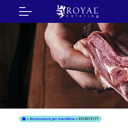
Search
for:
»
Attrezzature per macelleria
» EX10012177