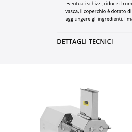
eventuali schizzi, riduce il r
vasca, il coperchio è dotato d
aggiungere gli ingredienti. I m
DETTAGLI TECNICI
Rumore emesso [dB]
Capacità [l]
Materiale dell'alloggiame
Materiale dei coltelli e del
Retromarcia
Velocità di rotazione nom
Cavo di alimentazione [m]
Numero di piastre / lame [