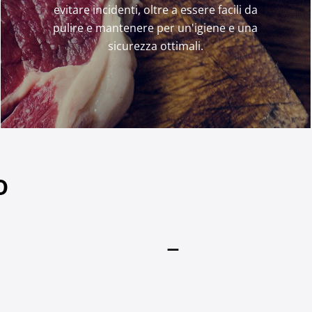
evitare incidenti, oltre a essere facili da
pulire e mantenere per un'igiene e una
sicurezza ottimali.
o