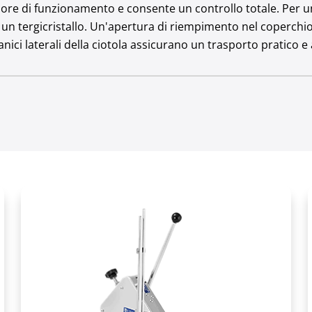
umore di funzionamento e consente un controllo totale. Per una
i un tergicristallo. Un'apertura di riempimento nel coperchio
anici laterali della ciotola assicurano un trasporto pratico e
65
8
nto
Acciaio inox
le piastre
Acciaio inox
No
inale [rpm]
1500/2800
1.7
pz]
1