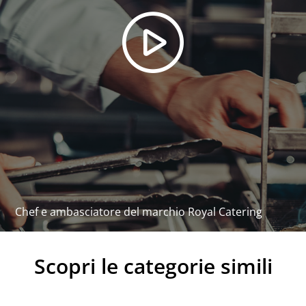
53 x 35 x 28 cm
Peso di spedizione
13,8 kg
Pacchetto di consegna
RCMT-351W
Chiave Inbus (6 mm)
Pinze in acciaio inox
Lama
Tecnico - manuale
Scaricamento PDF
Chef e ambasciatore del marchio Royal Catering
Scopri le categorie simili