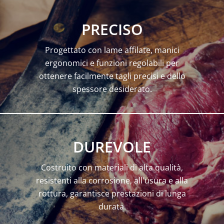
PRECISO
Progettato con lame affilate, manici
ergonomici e funzioni regolabili per
ottenere facilmente tagli precisi e dello
spessore desiderato.
DUREVOLE
Costruito con materiali di alta qualità,
resistenti alla corrosione, all'usura e alla
rottura, garantisce prestazioni di lunga
durata.