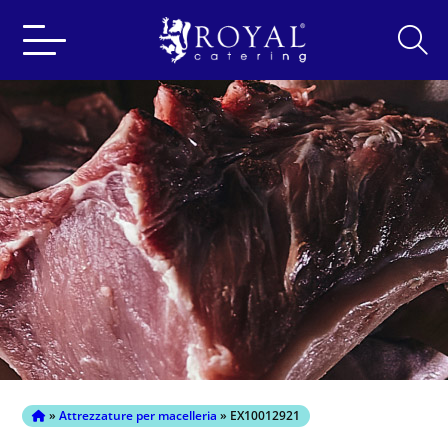
Search
for:
»
Attrezzature per macelleria
» EX10012921