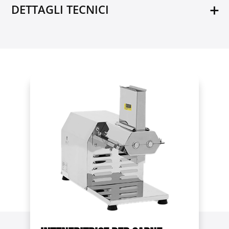
DETTAGLI TECNICI
Materiale
Plastica ABS
Acciaio inox
Gomma
Quantità di lame [pz]
31
Distanza dall'attacco di taglio alla piastra
130 mm
Lunghezza del cavo [m]
1
Dimensioni dell'ingresso
140 x 45 mm
Porzione massima di carne prima della