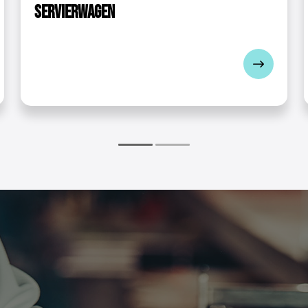
Servierwagen
36,45 kg
4
Kunststoff (PP) / Gummi (TPR)
Räder
NEIN
den [kg]
40
Rollen
33,45 kg
Servierwagen RC-STWD01
Bedienungsanleitung
ngsanleitung
PDF Herunterladen