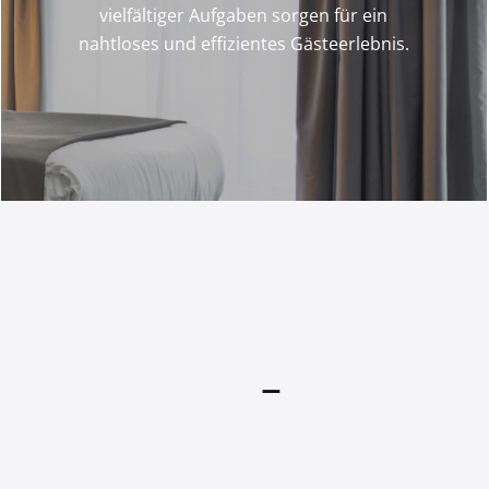
vielfältiger Aufgaben sorgen für ein
nahtloses und effizientes Gästeerlebnis.