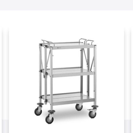
Kunststoff (PE/PP)
4 Räder mit 2 Bremsen
tte
NEIN
cm]
104
3
NEIN
BxH)
107 x 52 x 93,5 cm
achböden [mm]
370
100
[cm]
16
max. [Kg]
120
75 x 45
105,5 x 50,5 x 103,4 cm