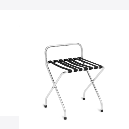
Material
Bremse
Anti-Vibrations-Gummima
Höhe der oberen Ablage [
Anzahl Einsätze [Stk]
Radschutzbecher
Versandabmessungen (Lx
Abstand zwischen den F
Rollendurchmesser [mm]
Höhe der unteren Ablage 
Belastbarkeit - Kapazität 
Regalabmessungen [cm]
Abmessungen (LxBxH)