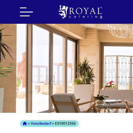
Search
for:
»
Hotelbedarf
» EX10012566