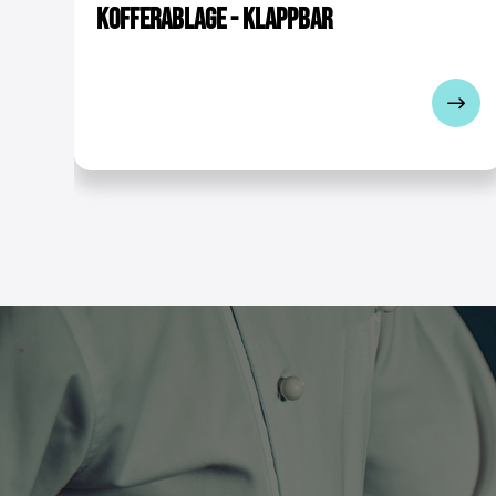
Kofferablage
- klappbar
Liefergewicht
Anzahl Rollen [Stück]
Materialrollen
Höhenverstellung durch 
Max. Tragfähigkeit pro Bo
Radtyp
Gewicht
Lieferpacket
Technische Bedienu