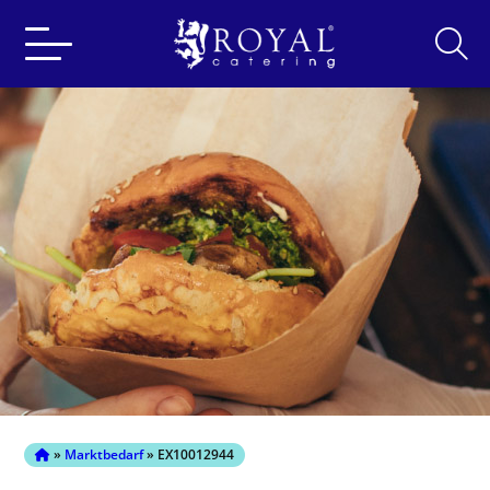
Search
for:
»
Marktbedarf
» EX10012944