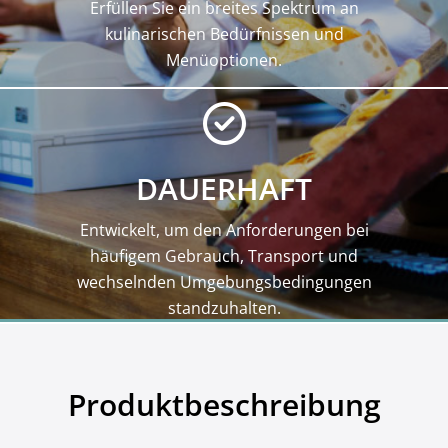
Erfüllen Sie ein breites Spektrum an
kulinarischen Bedürfnissen und
Menüoptionen.
DAUERHAFT
Entwickelt, um den Anforderungen bei
häufigem Gebrauch, Transport und
wechselnden Umgebungsbedingungen
standzuhalten.
Produktbeschreibung