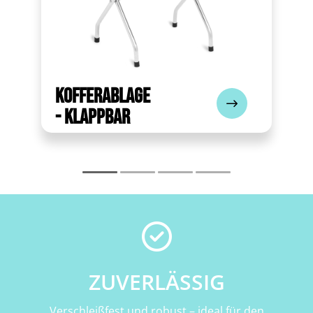
Kofferablage
- klappbar
ZUVERLÄSSIG
Verschleißfest und robust – ideal für den